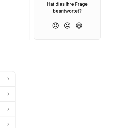
Hat dies Ihre Frage
beantwortet?
😞
😐
😃